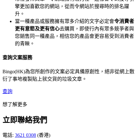
擎更加喜歡您的網站，從而令網站於搜尋時的排名躍
升。
當一種產品或服務擁有眾多介紹的文字必定會
令消費者
更有意慾及更有信心
去購買，即使行內有眾多競爭者與
您銷售同一種產品，相信您的產品會更容易受到消費者
的青睞。
查詢文案服務
Bingo(HK)為您所創作的文案必定具備原創性，絕非從網上敷
衍了事地複製貼上就交貨的垃圾文章。
查詢
想了解更多
立即聯絡我們
電話:
3621 0308
(香港)