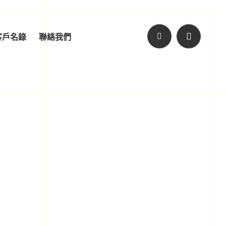
客戶名錄
聯絡我們
發
務
子郵件營銷
報價線上查詢
文案服務
公司聯絡資訊